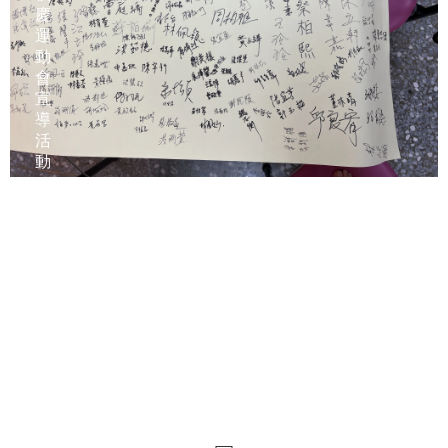
慶
運
動
會
宣
導
活
動