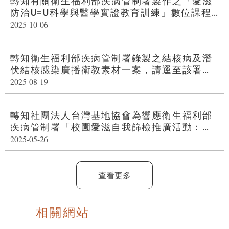
轉知有關衛生福利部疾病管制署製作之「愛滋
防治U=U科學與醫學實證教育訓練」數位課程
（連結網址如附件）。
2025-10-06
轉知衛生福利部疾病管制署錄製之結核病及潛
伏結核感染廣播衛教素材一案，請逕至該署之
網站下載，並請廣為運用及協助推廣，請查
2025-08-19
照。
轉知社團法人台灣基地協會為響應衛生福利部
疾病管制署「校園愛滋自我篩檢推廣活動：試
劑免費兌換」，本會提供專人諮詢及兌換服
2025-05-26
務，詳如說明，請查照。
查看更多
相關網站