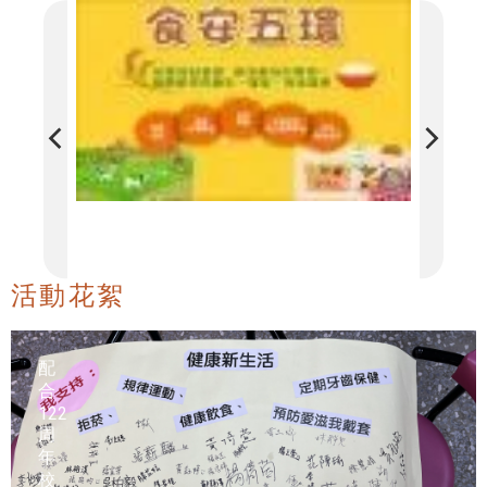
播放
活動花絮
配
合
122
周
年
校